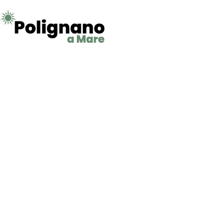
All inclu
All 
Een all-inclusive verblijf in de regio Polignano 
inbegrip van culinaire geneugten, act