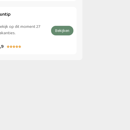
untip
ekijk op dit moment 27
Bekijken
akanties.
,9




