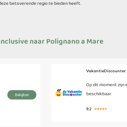
 deze betoverende regio te bieden heeft.
 inclusive naar Polignano a Mare
VakantieDiscounter
Op dit moment zijn e
beschikbaar.
Bekijken
9,2




