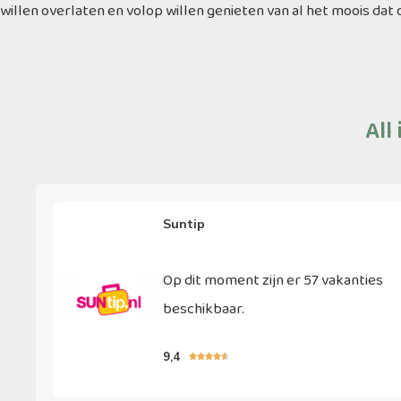
willen overlaten en volop willen genieten van al het moois dat
All
Suntip
Op dit moment zijn er 57 vakanties
beschikbaar.
9,4




