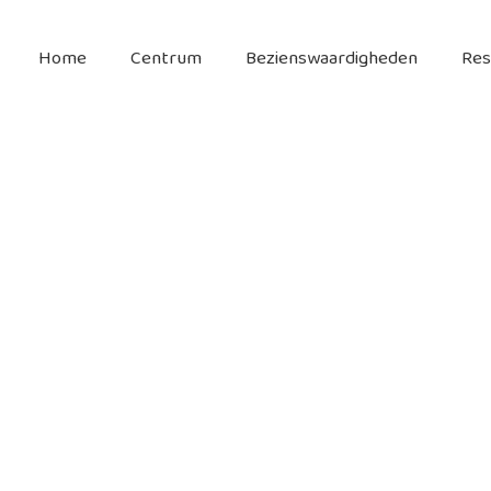
Home
Centrum
Bezienswaardigheden
Res
sive Polignano a M
inclusive reizen, tips & informatie
a Mare biedt de perfecte formule voor zorgeloos genieten van d
iviteiten en ontspanning, omringd door de mediterrane pracht v