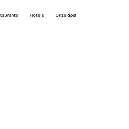
taurants
Hotels
Onze tips!
are
e betoverende omgeving, met
an Zuid-Italië.