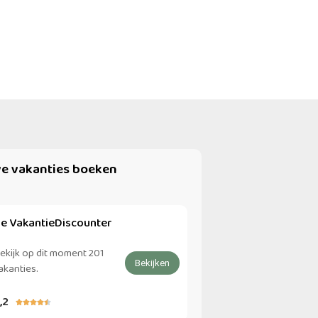
ive vakanties boeken
e VakantieDiscounter
ekijk op dit moment 201
Bekijken
akanties.
,2




