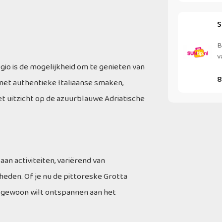
S
B
v
egio is de mogelijkheid om te genieten van
8
met authentieke Italiaanse smaken,
met uitzicht op de azuurblauwe Adriatische
aan activiteiten, variërend van
eden. Of je nu de pittoreske Grotta
f gewoon wilt ontspannen aan het