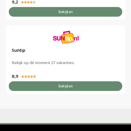
9,2





Bekijken
Suntip
Bekijk op dit moment 27 vakanties.
8,9





Bekijken