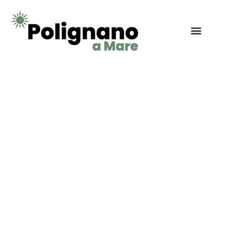
Camping Polignano
a Mare
Campings, tips & informatie
In de regio rondom Polignano a Mare nodigen
schilderachtige campings je uit om te genieten van de
natuurlijke pracht van Zuid-Italië, waar de mediterrane