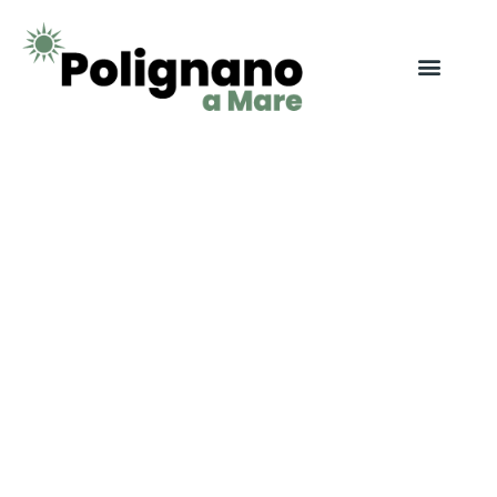
Vakantie Polignano
a Mare
Vakantie boeken, tips & informatie
Het boeken van een vakantie in Polignano a Mare belooft
een betoverende reis vol historische ontdekkingen,
mediterrane geneugten en adembenemende
kustlandschappen.