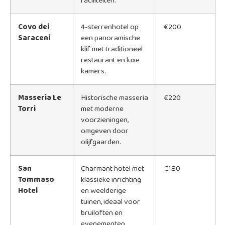
faciliteiten.
Covo dei
4-sterrenhotel op
€200
Saraceni
een panoramische
klif met traditioneel
restaurant en luxe
kamers.
Masseria Le
Historische masseria
€220
Torri
met moderne
voorzieningen,
omgeven door
olijfgaarden.
San
Charmant hotel met
€180
Tommaso
klassieke inrichting
Hotel
en weelderige
tuinen, ideaal voor
bruiloften en
evenementen.