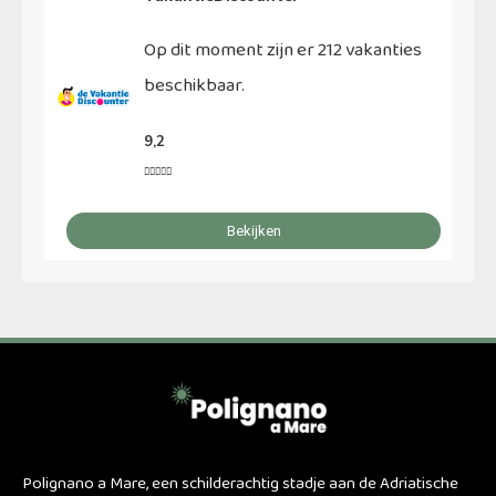
Op dit moment zijn er 212 vakanties
beschikbaar.
9,2





Bekijken
Polignano a Mare, een schilderachtig stadje aan de Adriatische