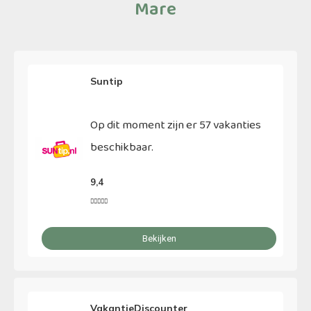
Mare
Suntip
Op dit moment zijn er 57 vakanties
beschikbaar.
9,4





Bekijken
VakantieDiscounter